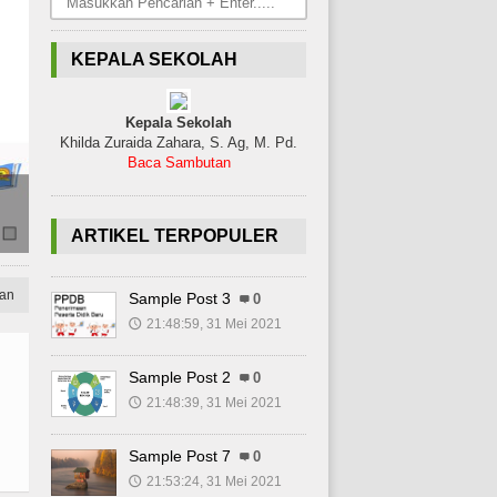
KEPALA SEKOLAH
Kepala Sekolah
Khilda Zuraida Zahara, S. Ag, M. Pd.
Baca Sambutan
Senin, 31 Mei 2021 | 21:48:39 WIB
Sample Post 2
ARTIKEL TERPOPULER
an
Sample Post 3
0
21:48:59, 31 Mei 2021
🕔
Sample Post 2
0
21:48:39, 31 Mei 2021
🕔
Sample Post 7
0
21:53:24, 31 Mei 2021
🕔