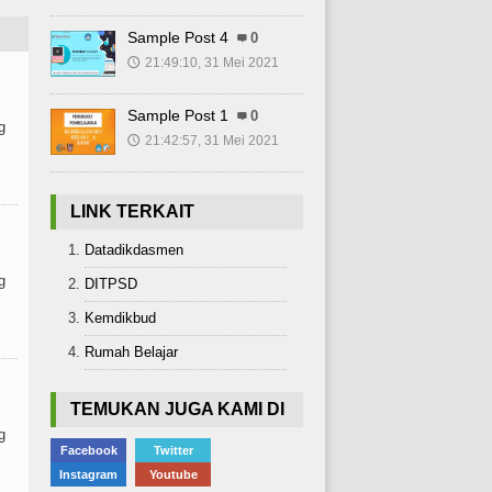
Sample Post 4
0
21:49:10, 31 Mei 2021
🕔
Sample Post 1
0
g
21:42:57, 31 Mei 2021
🕔
LINK TERKAIT
Datadikdasmen
g
DITPSD
Kemdikbud
Rumah Belajar
TEMUKAN JUGA KAMI DI
g
Facebook
Twitter
Instagram
Youtube