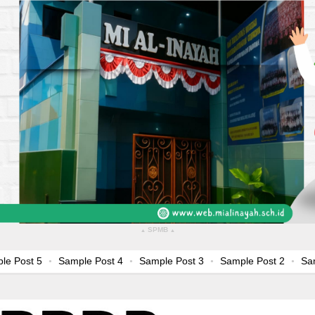
SPMB
▴
▴
 5
Sample Post 4
Sample Post 3
Sample Post 2
Sample Pos
on text