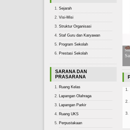
Sejarah
Visi-Misi
Struktur Organisasi
Staf Guru dan Karyawan
Program Sekolah
 2021 | 21:49:10 WIB
Sen
Prestasi Sekolah
st 4
Sa
SARANA DAN
PRASARANA
Ruang Kelas
1.
Lapangan Olahraga
2.
Lapangan Parkir
3.
Ruang UKS
Perpustakaan